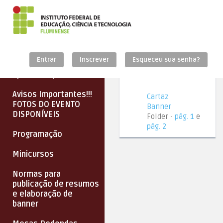
Download
Home
Entrar
Inscrever
Esqueceu sua senha?
Apresentação
Avisos Importantes!!!
Cartaz
FOTOS DO EVENTO
Banner
DISPONÍVEIS
Folder -
pág. 1
e
pág. 2
Programação
Minicursos
Normas para
publicação de resumos
e elaboração de
banner