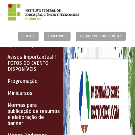
Home
Entrar
Inscrever
Esqueceu sua senha?
Apresentação
Avisos Importantes!!!
FOTOS DO EVENTO
DISPONÍVEIS
Programação
Minicursos
Normas para
publicação de resumos
e elaboração de
banner